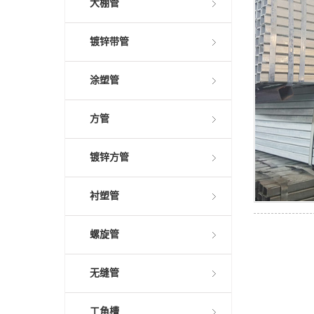
大棚管
镀锌带管
涂塑管
方管
镀锌方管
衬塑管
螺旋管
无缝管
工角槽