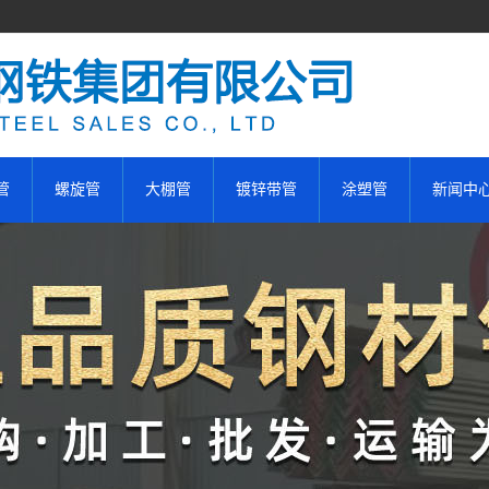
管
螺旋管
大棚管
镀锌带管
涂塑管
新闻中