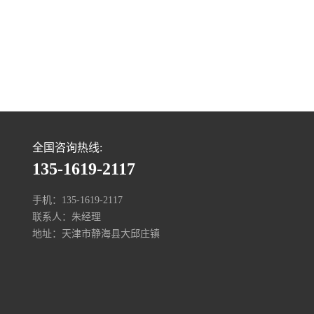
全国咨询热线:
135-1619-2117
手机：135-1619-2117
联系人：朱经理
地址：天津市静海县大邱庄镇