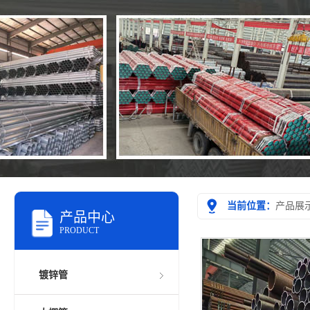
当前位置：
产品展
产品中心
PRODUCT
镀锌管